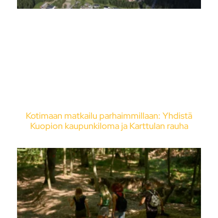
Kotimaan matkailu parhaimmillaan: Yhdistä
Kuopion kaupunkiloma ja Karttulan rauha