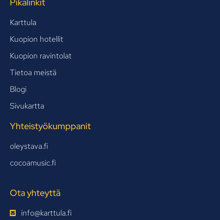
Pikalinkit
Karttula
Kuopion hotellit
Kuopion ravintolat
Tietoa meistä
Blogi
Sivukartta
Yhteistyökumppanit
oleystava.fi
cocoamusic.fi
Ota yhteyttä
info@karttula.fi