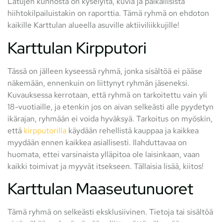
Latujen kunnosta on kyselyitä, kuvia ja paikallisista
hiihtokilpailuistakin on raporttia. Tämä ryhmä on ehdoton
kaikille Karttulan alueella asuville aktiiviliikkujille!
Karttulan Kirpputori
Tässä on jälleen kyseessä ryhmä, jonka sisältöä ei pääse
näkemään, ennenkuin on liittynyt ryhmän jäseneksi.
Kuvauksessa kerrotaan, että ryhmä on tarkoitettu vain yli
18-vuotiaille, ja etenkin jos on aivan selkeästi alle pyydetyn
ikärajan, ryhmään ei voida hyväksyä. Tarkoitus on myöskin,
että
kirpputorilla
käydään rehellistä kauppaa ja kaikkea
myydään ennen kaikkea asiallisesti. Ilahduttavaa on
huomata, ettei varsinaista ylläpitoa ole laisinkaan, vaan
kaikki toimivat ja myyvät itsekseen. Tällaisia lisää, kiitos!
Karttulan Maaseutunuoret
Tämä ryhmä on selkeästi eksklusiivinen. Tietoja tai sisältöä