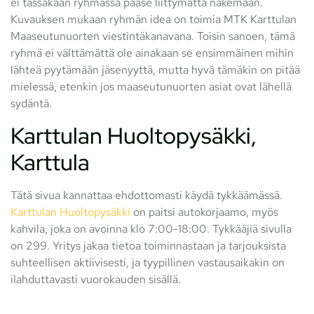
ei tässäkään ryhmässä pääse liittymättä näkemään.
Kuvauksen mukaan ryhmän idea on toimia MTK Karttulan
Maaseutunuorten viestintäkanavana. Toisin sanoen, tämä
ryhmä ei välttämättä ole ainakaan se ensimmäinen mihin
lähteä pyytämään jäsenyyttä, mutta hyvä tämäkin on pitää
mielessä, etenkin jos maaseutunuorten asiat ovat lähellä
sydäntä.
Karttulan Huoltopysäkki,
Karttula
Tätä sivua kannattaa ehdottomasti käydä tykkäämässä.
Karttulan Huoltopysäkki
on paitsi autokorjaamo, myös
kahvila, joka on avoinna klo 7:00-18:00. Tykkääjiä sivulla
on 299. Yritys jakaa tietoa toiminnastaan ja tarjouksista
suhteellisen aktiivisesti, ja tyypillinen vastausaikakin on
ilahduttavasti vuorokauden sisällä.