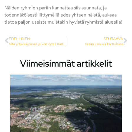
Näiden ryhmien pariin kannattaa siis suunnata, ja
todennäköisesti liittymällä edes yhteen näistä, aukeaa
tietoa paljon useista muistakin hyvistä ryhmistä alueella!
EDELLINEN
SEURAAVA
Mitä yrityksiä/palveluja voit löytää Karttulasta
Kesäpuuhailuja Karttulassa
Viimeisimmät artikkelit