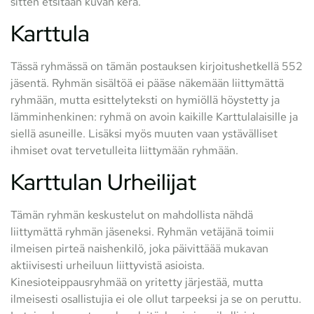
sitten etsitään kuvan kera.
Karttula
Tässä ryhmässä on tämän postauksen kirjoitushetkellä 552
jäsentä. Ryhmän sisältöä ei pääse näkemään liittymättä
ryhmään, mutta esittelyteksti on hymiöllä höystetty ja
lämminhenkinen: ryhmä on avoin kaikille Karttulalaisille ja
siellä asuneille. Lisäksi myös muuten vaan ystävälliset
ihmiset ovat tervetulleita liittymään ryhmään.
Karttulan Urheilijat
Tämän ryhmän keskustelut on mahdollista nähdä
liittymättä ryhmän jäseneksi. Ryhmän vetäjänä toimii
ilmeisen pirteä naishenkilö, joka päivittäää mukavan
aktiivisesti urheiluun liittyvistä asioista.
Kinesioteippausryhmää on yritetty järjestää, mutta
ilmeisesti osallistujia ei ole ollut tarpeeksi ja se on peruttu.