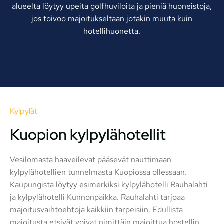
alueelta löytyy upeita golfhuviloita ja pieniä huoneistoja,
jos toivoo majoitukseltaan jotakin muuta kuin
hotellihuonetta.
Kylpylät
Kuopion kylpylähotellit
Vesilomasta haaveilevat pääsevät nauttimaan
kylpylähotellien tunnelmasta Kuopiossa ollessaan.
Kaupungista löytyy esimerkiksi kylpylähotelli Rauhalahti
ja kylpylähotelli Kunnonpaikka. Rauhalahti tarjoaa
majoitusvaihtoehtoja kaikkiin tarpeisiin. Edullista
majoitusta etsivät voivat nimittäin majoittua hostellin