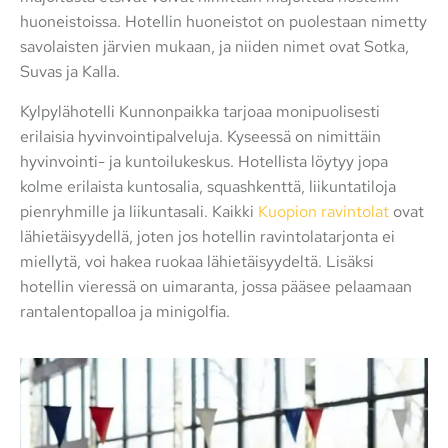
huoneistoissa. Hotellin huoneistot on puolestaan nimetty
savolaisten järvien mukaan, ja niiden nimet ovat Sotka,
Suvas ja Kalla.
Kylpylähotelli Kunnonpaikka tarjoaa monipuolisesti
erilaisia hyvinvointipalveluja. Kyseessä on nimittäin
hyvinvointi- ja kuntoilukeskus. Hotellista löytyy jopa
kolme erilaista kuntosalia, squashkenttä, liikuntatiloja
pienryhmille ja liikuntasali. Kaikki
Kuopion ravintolat
ovat
lähietäisyydellä, joten jos hotellin ravintolatarjonta ei
miellytä, voi hakea ruokaa lähietäisyydeltä. Lisäksi
hotellin vieressä on uimaranta, jossa pääsee pelaamaan
rantalentopalloa ja minigolfia.