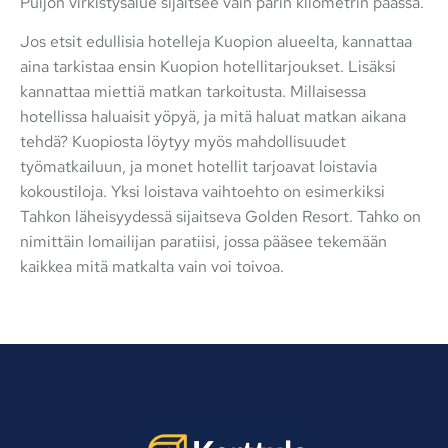
Puijon virkistysalue sijaitsee vain parin kilometrin päässä.
Jos etsit edullisia hotelleja Kuopion alueelta, kannattaa
aina tarkistaa ensin Kuopion hotellitarjoukset. Lisäksi
kannattaa miettiä matkan tarkoitusta. Millaisessa
hotellissa haluaisit yöpyä, ja mitä haluat matkan aikana
tehdä? Kuopiosta löytyy myös mahdollisuudet
työmatkailuun, ja monet hotellit tarjoavat loistavia
kokoustiloja. Yksi loistava vaihtoehto on esimerkiksi
Tahkon läheisyydessä sijaitseva Golden Resort. Tahko on
nimittäin lomailijan paratiisi, jossa pääsee tekemään
kaikkea mitä matkalta vain voi toivoa.