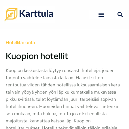
Kuopion ravintolat
Kuopion hotellit
Hotellitarjonta
Kuopion hotellit
Kuopion keskustasta löytyy runsaasti hotelleja, joiden
tarjonta vaihtelee laidasta laitaan. Halusit sitten
rentoutua viiden tähden hotellissa luksusaamiaisen kera
tai vain yöpyä yhden yön läpikulkumatkalla mukavassa
pikku sviitissä, tulet löytämään juuri tarpeisiisi sopivan
hotellihuoneen. Huoneiden hinnat vaihtelevat tietenkin
sen mukaan, mitä haluaa, mutta jos etsit edullista
majoitusta, kannattaa katsoa läpi Kuopion
hotellitarjoukset. Hotellit tekevät silloin tällöin erilaisia