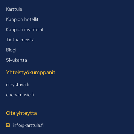
Karttula
Kuopion hotellit
Kuopion ravintolat
Tietoa meistä
Blogi
Sivukartta
Yhteistyökumppanit
oleystava.fi
cocoamusic.fi
Ota yhteyttä
info@karttula.fi