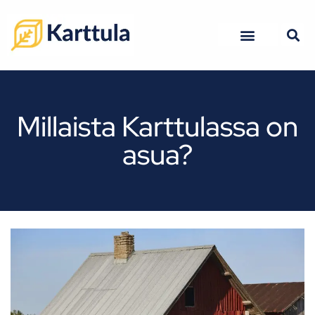
Kuopion ravintolat
Kuopion hotellit
Millaista Karttulassa on
asua?