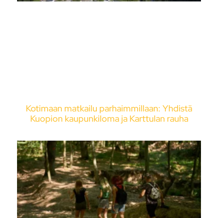
Kotimaan matkailu parhaimmillaan: Yhdistä
Kuopion kaupunkiloma ja Karttulan rauha