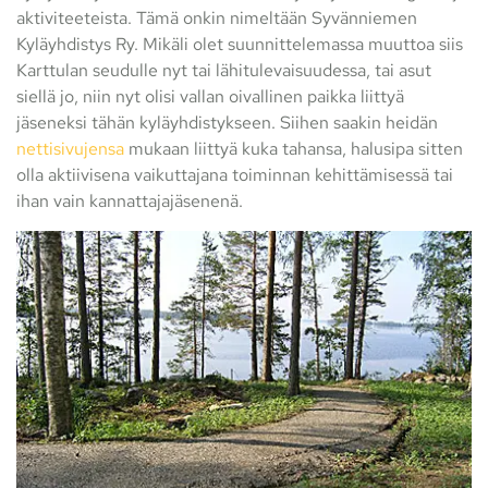
aktiviteeteista. Tämä onkin nimeltään Syvänniemen
Kyläyhdistys Ry. Mikäli olet suunnittelemassa muuttoa siis
Karttulan seudulle nyt tai lähitulevaisuudessa, tai asut
siellä jo, niin nyt olisi vallan oivallinen paikka liittyä
jäseneksi tähän kyläyhdistykseen. Siihen saakin heidän
nettisivujensa
mukaan liittyä kuka tahansa, halusipa sitten
olla aktiivisena vaikuttajana toiminnan kehittämisessä tai
ihan vain kannattajajäsenenä.