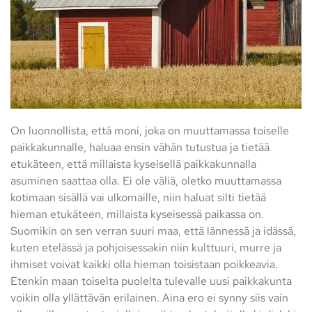
On luonnollista, että moni, joka on muuttamassa toiselle
paikkakunnalle, haluaa ensin vähän tutustua ja tietää
etukäteen, että millaista kyseisellä paikkakunnalla
asuminen saattaa olla. Ei ole väliä, oletko muuttamassa
kotimaan sisällä vai ulkomaille, niin haluat silti tietää
hieman etukäteen, millaista kyseisessä paikassa on.
Suomikin on sen verran suuri maa, että lännessä ja idässä,
kuten etelässä ja pohjoisessakin niin kulttuuri, murre ja
ihmiset voivat kaikki olla hieman toisistaan poikkeavia.
Etenkin maan toiselta puolelta tulevalle uusi paikkakunta
voikin olla yllättävän erilainen. Aina ero ei synny siis vain