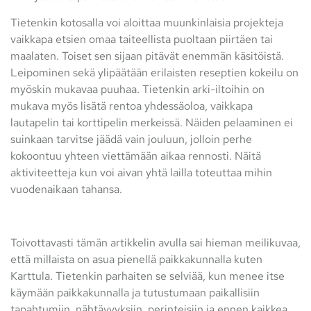
Tietenkin kotosalla voi aloittaa muunkinlaisia projekteja
vaikkapa etsien omaa taiteellista puoltaan piirtäen tai
maalaten. Toiset sen sijaan pitävät enemmän käsitöistä.
Leipominen sekä ylipäätään erilaisten reseptien kokeilu on
myöskin mukavaa puuhaa. Tietenkin arki-iltoihin on
mukava myös lisätä rentoa yhdessäoloa, vaikkapa
lautapelin tai korttipelin merkeissä. Näiden pelaaminen ei
suinkaan tarvitse jäädä vain jouluun, jolloin perhe
kokoontuu yhteen viettämään aikaa rennosti. Näitä
aktiviteetteja kun voi aivan yhtä lailla toteuttaa mihin
vuodenaikaan tahansa.
Toivottavasti tämän artikkelin avulla sai hieman meilikuvaa,
että millaista on asua pienellä paikkakunnalla kuten
Karttula. Tietenkin parhaiten se selviää, kun menee itse
käymään paikkakunnalla ja tutustumaan paikallisiin
tapahtumiin, nähtävyyksiin, perinteisiin ja ennen kaikkea