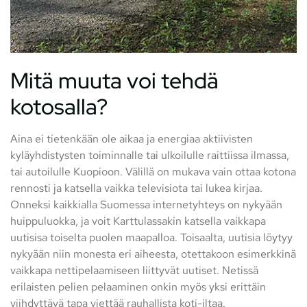
Mitä muuta voi tehdä
kotosalla?
Aina ei tietenkään ole aikaa ja energiaa aktiivisten
kyläyhdistysten toiminnalle tai ulkoilulle raittiissa ilmassa,
tai autoilulle Kuopioon. Välillä on mukava vain ottaa kotona
rennosti ja katsella vaikka televisiota tai lukea kirjaa.
Onneksi kaikkialla Suomessa internetyhteys on nykyään
huippuluokka, ja voit Karttulassakin katsella vaikkapa
uutisisa toiselta puolen maapalloa. Toisaalta, uutisia löytyy
nykyään niin monesta eri aiheesta, otettakoon esimerkkinä
vaikkapa nettipelaamiseen liittyvät uutiset. Netissä
erilaisten pelien pelaaminen onkin myös yksi erittäin
viihdyttävä tapa viettää rauhallista koti-iltaa.