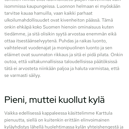
isommissa kaupungeissa. Luonnon helmaan ei myöskään
tarvitse kauaa hamuilla, vaan kaikki parhaat
ulkoilumahdollisuudet ovat kivenheiton päässä. Tämä
onkin ehkäpä koko Suomen hienoin ominaisuus kuten
tiedämme, ja sitä olisikin syytä arvostaa enemmän eikä
ottaa itsestäänselvyytenä. Puhdas ja raikas luonto,
vaihtelevat vuodenajat ja monipuolinen luonto ja sen
eläimet ovat suunnaton rikkaus ja sitä ei pidä pilata. Onkin
outoa, että valtakunnallisissa taloudellisissa päätöksissä
tätä ei arvosteta niinkään paljoa ja haluta varmistaa, että
se varmasti säilyy.
Pieni, muttei kuollut kylä
Vaikka edellisessä kappaleessa käsittelimme Karttula
pienuutta, siellä on kuitenkin erittäin elinvoimainen
kyläyhdistys lähellä huolehtimassa kylän yhteishengestä ja