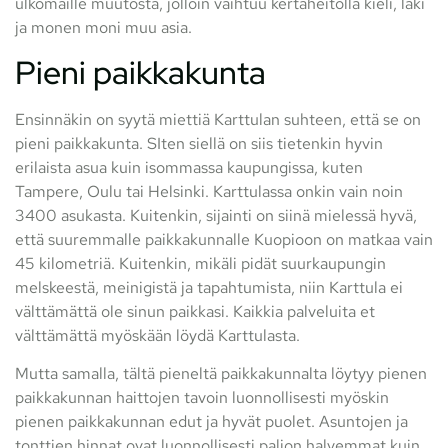
ulkomaille muutosta, jolloin vaihtuu kertaheitolla kieli, laki
ja monen moni muu asia.
Pieni paikkakunta
Ensinnäkin on syytä miettiä Karttulan suhteen, että se on
pieni paikkakunta. SIten siellä on siis tietenkin hyvin
erilaista asua kuin isommassa kaupungissa, kuten
Tampere, Oulu tai Helsinki. Karttulassa onkin vain noin
3400 asukasta. Kuitenkin, sijainti on siinä mielessä hyvä,
että suuremmalle paikkakunnalle Kuopioon on matkaa vain
45 kilometriä. Kuitenkin, mikäli pidät suurkaupungin
melskeestä, meinigistä ja tapahtumista, niin Karttula ei
välttämättä ole sinun paikkasi. Kaikkia palveluita et
välttämättä myöskään löydä Karttulasta.
Mutta samalla, tältä pieneltä paikkakunnalta löytyy pienen
paikkakunnan haittojen tavoin luonnollisesti myöskin
pienen paikkakunnan edut ja hyvät puolet. Asuntojen ja
tonttien hinnat ovat luonnollisesti paljon halvemmat kuin