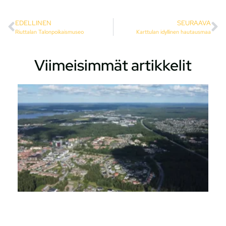
EDELLINEN
SEURAAVA
Riuttalan Talonpoikaismuseo
Karttulan idyllinen hautausmaa
Viimeisimmät artikkelit