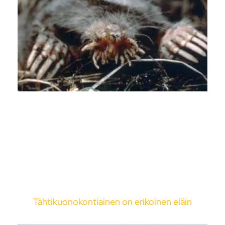
Tähtikuonokontiainen on erikoinen eläin