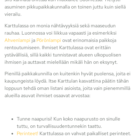
asuminen pikkupaikkakunnalla on toinen juttu kuin siellä
vierailu.
Karttulassa on monia nähtävyyksiä sekä maaseudun
rauhaa. Luonnossa voi liikkua vapaasti ja esimerkiksi
Ahvenlampi
ja
Pörönlampi
ovat erinomaisia paikkoja
rentoutumiseen. Ihmiset Karttulassa ovat erittäin
ystävällisiä, sillä kaikki tunnistavat alueen ulkopuolisen
ihmisen ja auttavat mielellään mikäli hän on eksynyt.
Pienillä paikkakunnilla on kuitenkin hyvät puolensa, joita ei
kaupungeista löydä. Itse Karttulan kasvattina päätin tähän
loppuun tehdä oman listani asioista, joita vain pienemmillä
alueilla asuvat ihmiset osaavat arvostaa:
Tunne naapurisi! Kun koko naapurusto on sinulle
tuttu, on turvallisuudentunnekin taattu.
Perinteet!
Karttulassa on vahvat paikalliset perinteet.