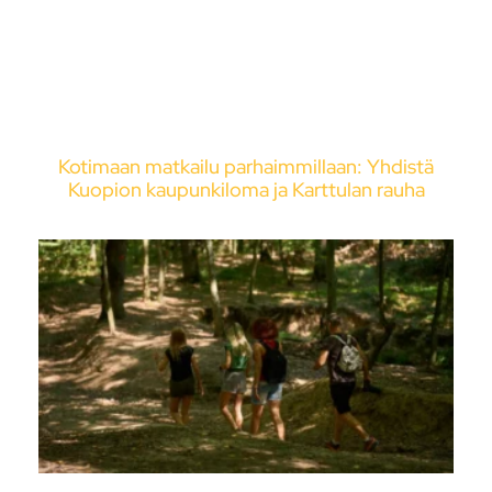
Kotimaan matkailu parhaimmillaan: Yhdistä
Kuopion kaupunkiloma ja Karttulan rauha