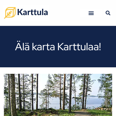
Kuopion ravintolat
Kuopion hotellit
Älä karta Karttulaa!