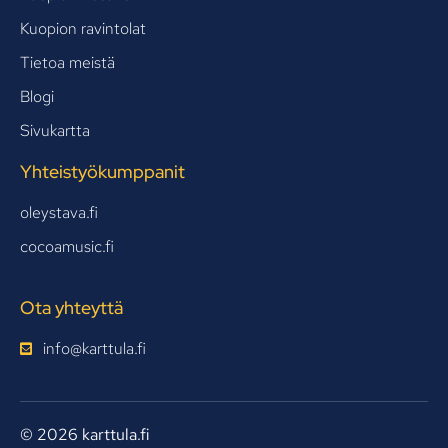
Kuopion ravintolat
Tietoa meistä
Blogi
Sivukartta
Yhteistyökumppanit
oleystava.fi
cocoamusic.fi
Ota yhteyttä
info@karttula.fi
© 2026 karttula.fi