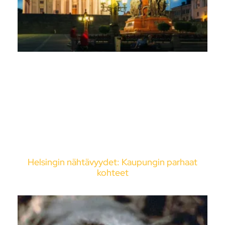
Helsingin nähtävyydet: Kaupungin parhaat
kohteet