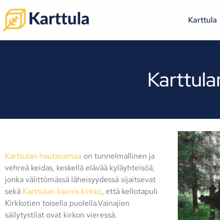
Karttula
Karttula
Karttulan hautausmaa
on tunnelmallinen ja
vehreä keidas, keskellä elävää kyläyhteisöä,
jonka välittömässä läheisyydessä sijaitsevat
sekä
Karttulan kaunis kirkko
, että kellotapuli
Kirkkotien toisella puolella.Vainajien
säilytystilat ovat kirkon vieressä.