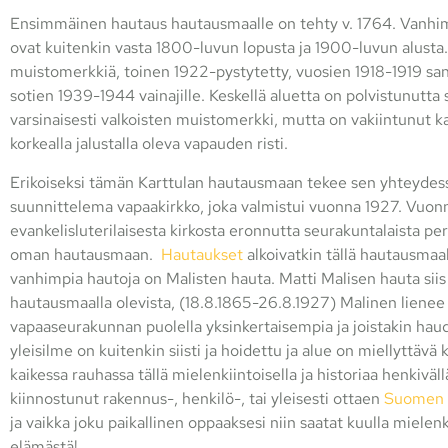
Ensimmäinen hautaus hautausmaalle on tehty v. 1764. Vanhi
ovat kuitenkin vasta 1800-luvun lopusta ja 1900-luvun alusta
muistomerkkiä, toinen 1922-pystytetty, vuosien 1918-1919 san
sotien 1939-1944 vainajille. Keskellä aluetta on polvistunutta 
varsinaisesti valkoisten muistomerkki, mutta on vakiintunut k
korkealla jalustalla oleva vapauden risti.
Erikoiseksi tämän Karttulan hautausmaan tekee sen yhteydes
suunnittelema vapaakirkko, joka valmistui vuonna 1927. Vuo
evankelisluterilaisesta kirkosta eronnutta seurakuntalaista pe
oman hautausmaan.
Hautaukset
alkoivatkin tällä hautausmaal
vanhimpia hautoja on Malisten hauta. Matti Malisen hauta si
hautausmaalla olevista, (18.8.1865-26.8.1927) Malinen lienee
vapaaseurakunnan puolella yksinkertaisempia ja joistakin hau
yleisilme on kuitenkin siisti ja hoidettu ja alue on miellyttävä
kaikessa rauhassa tällä mielenkiintoisella ja historiaa henkivä
kiinnostunut rakennus-, henkilö-, tai yleisesti ottaen
Suomen h
ja vaikka joku paikallinen oppaaksesi niin saatat kuulla mielen
elämästä!