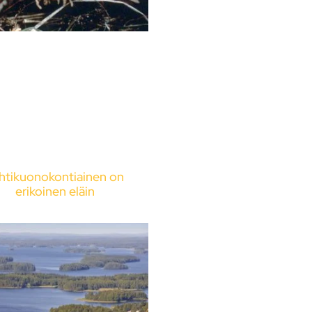
htikuonokontiainen on
erikoinen eläin