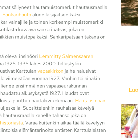
mmat säilyneet hautamuistomerkit hautausmaalla
.
Sankarihauta
alueella sijaitsee kaksi
karivainajille ja toinen korkeampi muistomerkki
sotilasta kuvaava sankaripatsas, joka on
aikkien muistopaikaksi. Sankaripatsaan takana on
sä oleva insinööri
Lemmitty Salmensaaren
nna 1925-1935 lähes 2000 Talluskylän
rustivat Karttulan
vapaakirkon
ja he halusivat
la viimeistään vuonna 1927. Vanhin tai ainakin
is lienee ensimmäinen vapaaseurakunnan
Luo
 haudattu alkusyksystä 1927. Haudat ovat
doista puuttuu hautakivi kokonaan.
Hautausmaan
 kuljeskella. Suosittelenkin rauhaisaa kävelyä
llä hautausmaalla kenelle tahansa joka on
istoriasta
. Varaa kuitenkin aikaa täällä kävelyyn
kiintoisia elämäntarinoita entisten Karttulalaisten