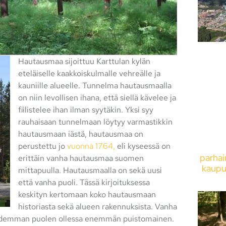
Hautausmaa sijoittuu Karttulan kylän
eteläiselle kaakkoiskulmalle vehreälle ja
kauniille alueelle. Tunnelma hautausmaalla
on niin levollisen ihana, että siellä kävelee ja
fiilistelee ihan ilman syytäkin. Yksi syy
rauhaisaan tunnelmaan löytyy varmastikkin
hautausmaan iästä, hautausmaa on
perustettu jo
vuonna 1764,
eli kyseessä on
parhai
erittäin vanha hautausmaa suomen
kaupu
mittapuulla. Hautausmaalla on sekä uusi
että vanha puoli. Tässä kirjoituksessa
keskityn kertomaan koko hautausmaan
historiasta sekä alueen rakennuksista. Vanha
uudemman puolen ollessa enemmän puistomainen.