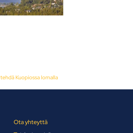
 tehdä Kuopiossa lomalla
Ota yhteyttä