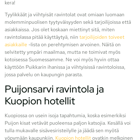
kera!
Tyylikkäät ja viihtyisät ravintolat ovat omiaan luomaan
molemminpuolisen tyytyväisyyden sekä tarjoilijoissa että
asiakkaissa. Jos olet koskaan miettinyt sitä, miten
ravintolassa pitää käyttäytyä, niin
tarjoilijoiden toiveet
asiakkaille
-lista on perehtymisen arvoinen. Näitä on
selvitetty ympäri maailmaa, mutta ne toimivat myös
kotoisessa Suomessamme. Ne voi myös hyvin ottaa
käyttöön Puikkarin ihanissa ja viihtyisissä ravintoloissa,
jossa palvelu on kaupungin parasta.
Puijonsarvi ravintola ja
Kuopion hotellit
Kuopiossa on usein isoja tapahtumia, koska esimerkiksi
Puijon kisat vetävät puoleensa paljon katsojia. Kesällä voi
tulla mukavalle sisävesiristeilylle ja jäädä sen myötä
yöpymään kaupunkiin.
Kuopion hotellit
ovatkin melkoinen