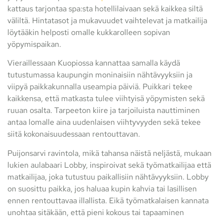
kattaus tarjontaa spa:sta hotellilaivaan sekä kaikkea siltä
väliltä. Hintatasot ja mukavuudet vaihtelevat ja matkailija
löytääkin helposti omalle kukkarolleen sopivan
yöpymispaikan.
Vieraillessaan Kuopiossa kannattaa samalla käydä
tutustumassa kaupungin moninaisiin nähtävyyksiin ja
viipyä paikkakunnalla useampia päiviä. Puikkari tekee
kaikkensa, että matkasta tulee viihtyisä yöpymisten sekä
ruuan osalta. Tarpeeton kiire ja tarjoiluista nauttiminen
antaa lomalle aina uudenlaisen viihtyvyyden sekä tekee
siitä kokonaisuudessaan rentouttavan.
Puijonsarvi ravintola, mikä tahansa näistä neljästä, mukaan
lukien aulabaari Lobby, inspiroivat sekä työmatkailijaa että
matkailijaa, joka tutustuu paikallisiin nähtävyyksiin. Lobby
on suosittu paikka, jos haluaa kupin kahvia tai lasillisen
ennen rentouttavaa illallista. Eikä työmatkalaisen kannata
unohtaa sitäkään, että pieni kokous tai tapaaminen