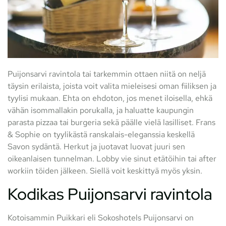
Puijonsarvi ravintola tai tarkemmin ottaen niitä on neljä
täysin erilaista, joista voit valita mieleisesi oman fiiliksen ja
tyylisi mukaan. Ehta on ehdoton, jos menet iloisella, ehkä
vähän isommallakin porukalla, ja haluatte kaupungin
parasta pizzaa tai burgeria sekä päälle vielä lasilliset. Frans
& Sophie on tyylikästä ranskalais-eleganssia keskellä
Savon sydäntä. Herkut ja juotavat luovat juuri sen
oikeanlaisen tunnelman. Lobby vie sinut etätöihin tai after
workiin töiden jälkeen. Siellä voit keskittyä myös yksin.
Kodikas Puijonsarvi ravintola
Kotoisammin Puikkari eli Sokoshotels Puijonsarvi on