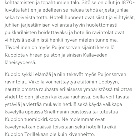
kohtaamisten ja tapahtumien talo. Sitä se on ollut jo 1870-
luvulta lähtien ja edelleen se haluaa tehdä arjesta juhlaa
sekä toiveista totta. Hotellihuoneet ovat siistit ja viihtyisät,
juhlien järjestämisen voi antaa hyvin huolettomasti
puikkarilaisten hoidettavaksi ja hotellin ravintolat ovat
viihtyisiä sekä niistä henkii hyvän mielen tunnelma.
Täydellinen on myös Puijonsarven sijainti keskellä
Kuopiota vihreän puiston ja sinisen Kallaveden
läheisyydessä.
Kuopio sykkii elämää ja niin tekevät myös Puijonsarven
ravintolat. Viikolla voi heittäytyä etätöihin Lobbyyn,
nauttia omasta rauhasta erilaisessa ympäristössä tai ottaa
yhdet töiden jälkeen kaikessa rauhassa. Siellä voit tavata
ystäviä ja viettää mukavia hetkiä sekä käydä vaikkapa
kävelyllä upeassa Snellmanin puistossa tai tutustua
Kuopion tuomiokirkkoon. Ne molemmat ovat
kävelymatkan päässä toisistaan sekä hotellilta eikä
Kuopion Torillekaan ole kuin kivenheitto.