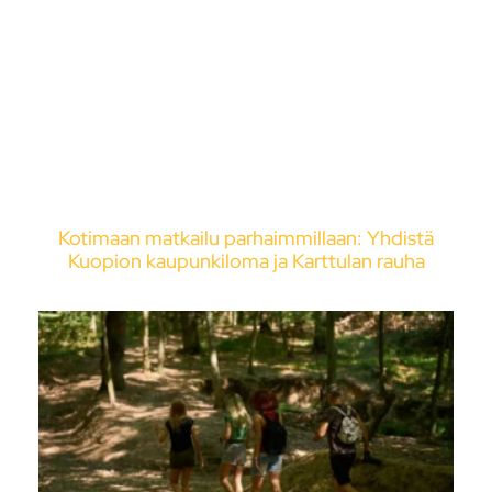
Kotimaan matkailu parhaimmillaan: Yhdistä
Kuopion kaupunkiloma ja Karttulan rauha