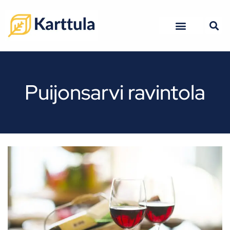
Kuopion ravintolat
Kuopion hotellit
Puijonsarvi ravintola