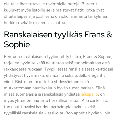
ole tälle ihastuttavalle ravintolalle outoja. Burgerit
kuuluvat myös listoille sekä maistuvat flätit, jotka ovat
ohuita leipäsiä ja päällisenä on joko lämmintä tai kylmää
herkkua sekä lisukkeena salaattia.
Ranskalaisen tyylikäs Frans &
Sophie
Rentoon ranskalaiseen tyyliin tehty bistro, Frans & Sophie,
tarjoilee hyvin selkeää nautintoa sekä tunnelmaltaan että
rakkaudesta ruokaan. Tyypillisessä ranskalaisessa keittiössä
yhdistyvät hyvä maku, elämänilo sekä todella elegantit
viinit. Bistro on tarkoitettu yhdessäoloon sekä
mutkattomaan nautiskeluun hyvän ruoan parissa. Siinä
missä suomalaisia ja ranskalaisia yhdistää
jalkapallo
, on
myös yhteinen nautinto herkulliset ruuat. Á la carte lista
tuo nautittavaksi kauden parhaimpia makuja sekä
tyypillisiä ranskalaisia klassikoita. Bon appétit hyvän viinin