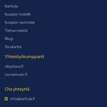
Karttula
Kuopion hotellit
Kuopion ravintolat
Tietoa meistä
Blogi
Sivukartta
Yhteistyökumppanit
oleystava.fi
cocoamusic.fi
Ota yhteyttä
info@karttula.fi