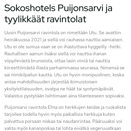
Sokoshotels Puijonsarvi ja
tyylikkäät ravintolat
Uusin Puijonsarvi ravintola on nimeltään Utu. Se avattiin
heinäkuussa 2021 ja siellä voi rauhassa nauttia aamiaisen.
Utu ei ole sumua vaan se on ihastuttava hyggeilly -hetki.
Rauhallisen aamun lisäksi siellä voi nauttia ihanan
viipyilevästä brunssista, ottaa lasin viiniä tai nauttia
kiireettömästä illasta parhaimmassa seurassa. Nimensä se
sai nimikilpailun kautta. Utu on hyvin monipuolinen, koska
antaa mahdollisuuden järjestää ikimuistoisen
yksityistilaisuuden, ovatpa ne häät tai syntymäpäivät.
Valaistus pystytään loihtimaan aina tilanteeseen sopivaksi.
Puijonsarvi ravintola Ehta on herkkujen keidas ja ruokalista
tarjoilee todella hyvin myös paikallisia herkkuja kuten
palvattua porsaan niskaa tai naudanrintaa. Pääruuaksi voi
valita myös kananpoikaa tai lohta eivätkä vegeruuatkaan